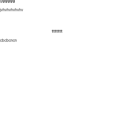
g
ggggg
jvhvhvhvhvhv
ttttttt
cbcbcncn