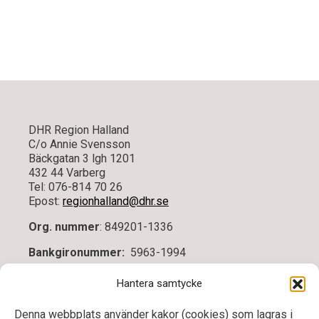
DHR Region Halland
C/o Annie Svensson
Bäckgatan 3 lgh 1201
432 44 Varberg
Tel: 076-814 70 26
Epost:
regionhalland@dhr.se
Org. nummer
: 849201-1336
Bankgironummer:
5963-1994
Vid frågor kontakta ordförande Sylwia Gozdek,
Hantera samtycke
0735670097 eller kassör Annie Svensson,
0768147026
Denna webbplats använder kakor (cookies) som lagras i