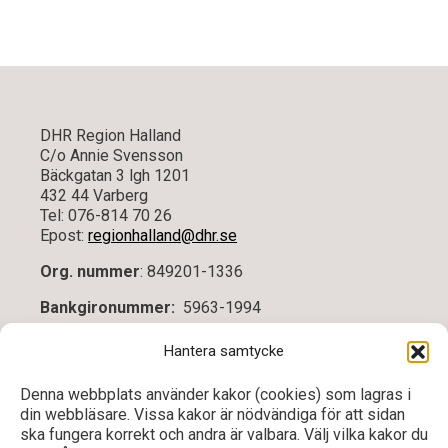
DHR Region Halland
C/o Annie Svensson
Bäckgatan 3 lgh 1201
432 44 Varberg
Tel: 076-814 70 26
Epost:
regionhalland@dhr.se
Org. nummer
: 849201-1336
Bankgironummer:
5963-1994
Vid frågor kontakta ordförande Sylwia Gozdek,
Hantera samtycke
0735670097 eller kassör Annie Svensson,
0768147026
Denna webbplats använder kakor (cookies) som lagras i
din webbläsare. Vissa kakor är nödvändiga för att sidan
ska fungera korrekt och andra är valbara. Välj vilka kakor du