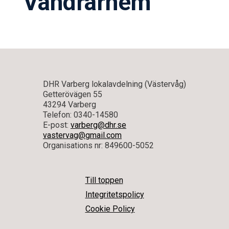
Vandrarhem
DHR Varberg lokalavdelning (Västervåg)
Getterövägen 55
43294 Varberg
Telefon: 0340-14580
E-post:
varberg@dhr.se
vastervag@gmail.com
Organisations nr: 849600-5052
Till toppen
Integritetspolicy
Cookie Policy