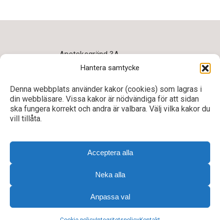
Apoteksgränd 3A
575 31 Eksjö
Hantera samtycke
E-post:
jonkopingslan@dhr.se
Telefon/Fax: 0381-162 82
Denna webbplats använder kakor (cookies) som lagras i
din webbläsare. Vissa kakor är nödvändiga för att sidan
ska fungera korrekt och andra är valbara. Välj vilka kakor du
vill tillåta.
Acceptera alla
Neka alla
Till toppen
Integritetspolicy
Anpassa val
Cookie Policy