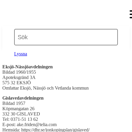
Lyssna
Eksjö-Nässjöavdelningen
Bildad 1960/1955
Apoteksgränd 3A
575 32 EKSJÖ
Omfattar Eksjö, Nässjö och Vetlanda kommun
Gislavedavdelningen
Bildad 1957
Köpmangatan 26
332 30 GISLAVED
Tel: 0371-51 13 62
E-post: ake.friden@telia.com
Hemsida: https://dhr.se/jonkopingslan/gislaved/