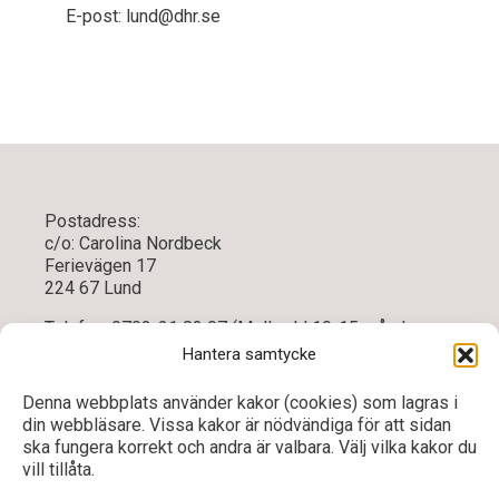
E-post: lund@dhr.se
Postadress:
c/o: Carolina Nordbeck
Ferievägen 17
224 67 Lund
Telefon: 0702-21 83 07 (Mellan kl 10-15 måndag-
torsdag)
Hantera samtycke
E-post:
skanelan@dhr.se
Denna webbplats använder kakor (cookies) som lagras i
din webbläsare. Vissa kakor är nödvändiga för att sidan
ska fungera korrekt och andra är valbara. Välj vilka kakor du
vill tillåta.