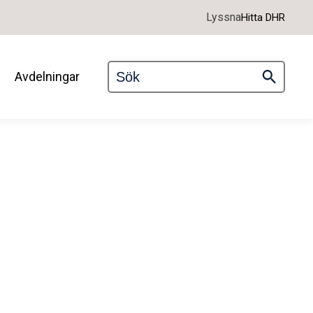
Lyssna
Hitta DHR
Avdelningar