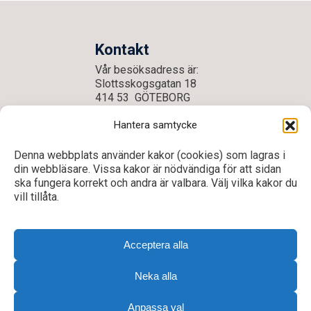
Kontakt
Vår besöksadress är:
Slottsskogsgatan 18
414 53 GÖTEBORG
E-post:
goteborg@dhr.se
Hantera samtycke
Tel: 031- 704 60 50
Denna webbplats använder kakor (cookies) som lagras i
din webbläsare. Vissa kakor är nödvändiga för att sidan
ska fungera korrekt och andra är valbara. Välj vilka kakor du
vill tillåta.
Acceptera alla
Neka alla
Till toppen
Integritetspolicy
Anpassa val