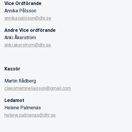
Vice Ordförande
Annika Pålsson
annika.palsson@dhr.se
Andre Vice ordförande
Anki Åkerström
anki.akerstrom@dhr.se
Kassör
Martin Rådberg
claesmartineliasson@gmail.com
Ledamot
Helene Palmenäs
helene.palmenas@dhr.se