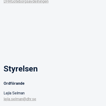
DHRGöteborgsavdelningen
Styrelsen
Ordförande
Lejla Selman
lejla.selman@dhr.se