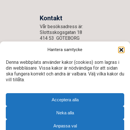
Kontakt
Vår besöksadress är:
Slottsskogsgatan 18
414 53 GÖTEBORG
E-post:
goteborg@dhr.se
Hantera samtycke
Tel: 031- 704 60 50
Denna webbplats använder kakor (cookies) som lagras i
din webbläsare. Vissa kakor är nödvändiga för att sidan
ska fungera korrekt och andra är valbara. Välj vilka kakor du
vill tillåta.
Acceptera alla
Neka alla
Till toppen
Integritetspolicy
Anpassa val