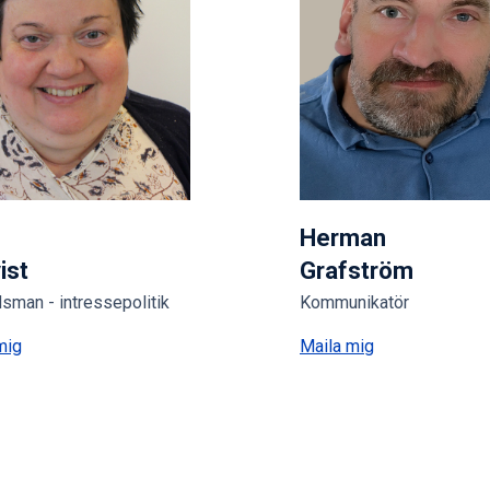
Herman
ist
Grafström
man - intressepolitik
Kommunikatör
mig
Maila mig