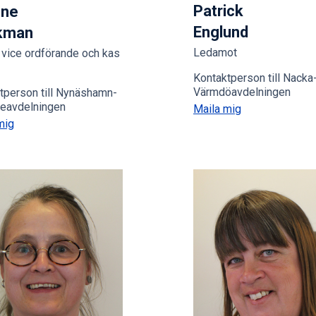
Patrick
nne
Englund
kman
Ledamot
 vice ordförande och kas
Kontaktperson till Nacka
Värmdöavdelningen
tperson till Nynäshamn-
eavdelningen
Maila mig
mig