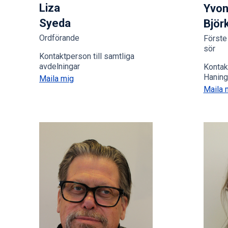
Liza
Yvo
Syeda
Björ
Ordförande
Förste
sör
Kontaktperson till samtliga
avdelningar
Kontak
Haning
Maila mig
Maila 