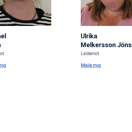
el
Ulrika
n
Melkersson Jön
ot
Ledamot
mig
Maila mig