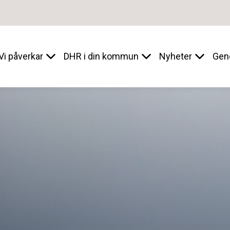
Vi påverkar
DHR i din kommun
Nyheter
Gen