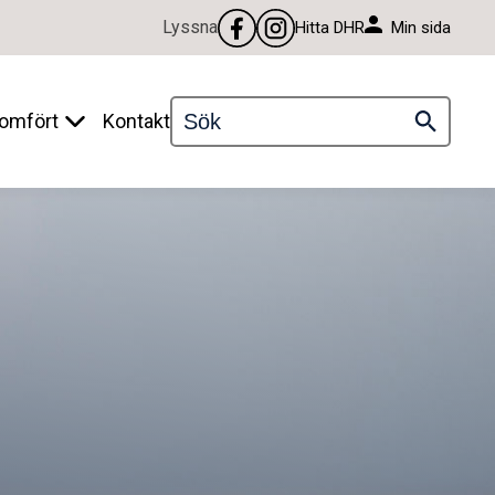
Lyssna
Min sida
Hitta DHR
omfört
Kontakt