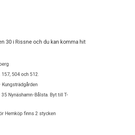
en 30 i Rissne och du kan komma hit
berg
 157, 504 och 512.
– Kungsträdgården
35 Nynäshamn-Bålsta. Byt till T-
för Hemköp finns 2 stycken