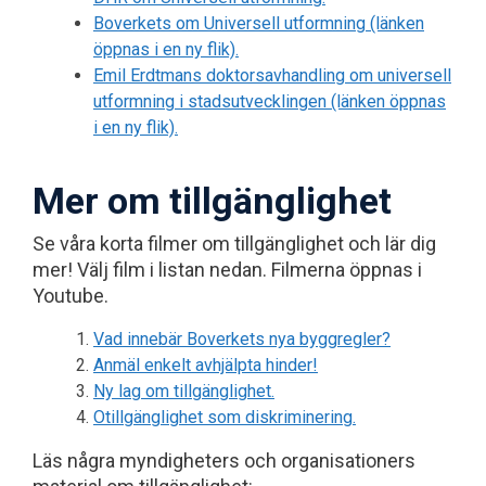
Boverkets om Universell utformning (länken
öppnas i en ny flik).
Emil Erdtmans doktorsavhandling om universell
utformning i stadsutvecklingen (länken öppnas
i en ny flik).
Mer om tillgänglighet
Se våra korta filmer om tillgänglighet och lär dig
mer! Välj film i listan nedan. Filmerna öppnas i
Youtube.
Vad innebär Boverkets nya byggregler?
Anmäl enkelt avhjälpta hinder!
Ny lag om tillgänglighet.
Otillgänglighet som diskriminering.
Läs några myndigheters och organisationers