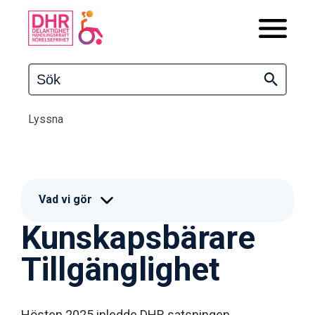
Lyssna
Vad vi gör
Kunskapsbärare
Tillgänglighet
Hösten 2025 inledde DHR satsningen