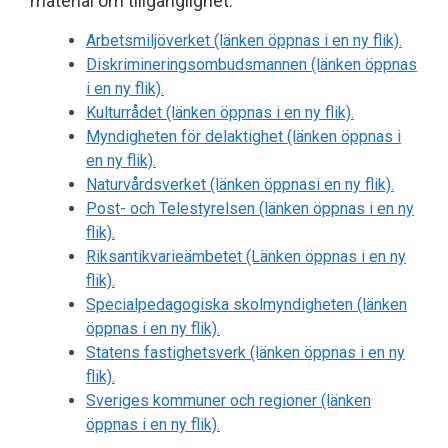
material om tillgänglighet:
Arbetsmiljöverket (länken öppnas i en ny flik).
Diskrimineringsombudsmannen (länken öppnas
i en ny flik).
Kulturrådet (länken öppnas i en ny flik).
Myndigheten för delaktighet (länken öppnas i
en ny flik).
Naturvårdsverket (länken öppnasi en ny flik).
Post- och Telestyrelsen (länken öppnas i en ny
flik).
Riksantikvarieämbetet (Länken öppnas i en ny
flik).
Specialpedagogiska skolmyndigheten (länken
öppnas i en ny flik).
Statens fastighetsverk (länken öppnas i en ny
flik).
Sveriges kommuner och regioner (länken
öppnas i en ny flik).