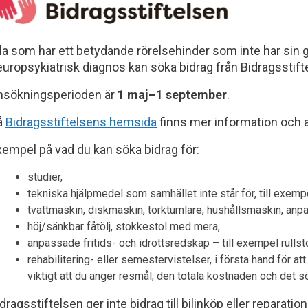
la som har ett betydande rörelsehinder som inte har sin 
uropsykiatrisk diagnos kan söka bidrag från Bidragsstift
nsökningsperioden är
1 maj–1 september
.
å
Bidragsstiftelsens hemsida
finns mer information och 
xempel på vad du kan söka bidrag för:
studier,
tekniska hjälpmedel som samhället inte står för, till exempe
tvättmaskin, diskmaskin, torktumlare, hushållsmaskin, anpa
höj/sänkbar fåtölj, stokkestol med mera,
anpassade fritids- och idrottsredskap – till exempel rullsto
rehabilitering- eller semestervistelser, i första hand för at
viktigt att du anger resmål, den totala kostnaden och det s
dragsstiftelsen ger inte bidrag till bilinköp eller reparation