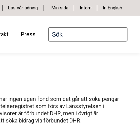
Min sida
Läs vår tidning
Intern
In English
takt
Press
har ingen egen fond som det går att söka pengar
iftelseregistret som förs av Länsstyrelsen i
visorer är förbundet DHR, men i övrigt är
 att söka bidrag via förbundet DHR.