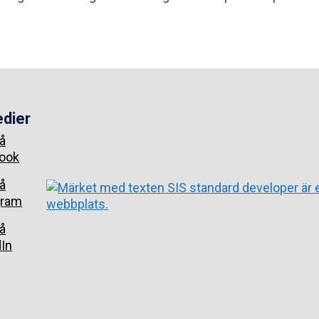
edier
å
ook
å
gram
å
dIn