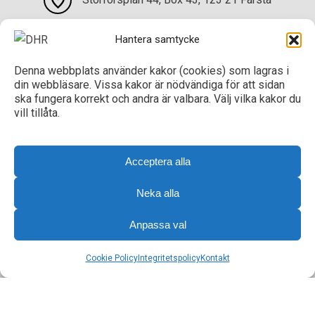
Kontakta oss
Hantera samtycke
Denna webbplats använder kakor (cookies) som lagras i
Sociala medier
din webbläsare. Vissa kakor är nödvändiga för att sidan
ska fungera korrekt och andra är valbara. Välj vilka kakor du
DHR på Facebook
vill tillåta.
DHR på Instagram
Acceptera alla
DHR på LinkedIn
Neka alla
Anpassa val
Cookie Policy
Integritetspolicy
Kontakt
Till toppen
Integritetspolicy